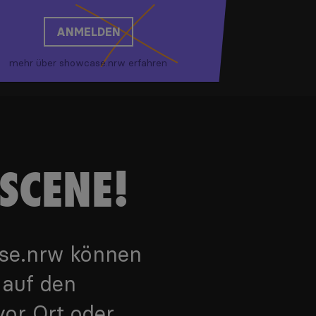
ANMELDEN
mehr über showcase.nrw erfahren
SCENE!
ase.nrw können
 auf den
vor Ort oder