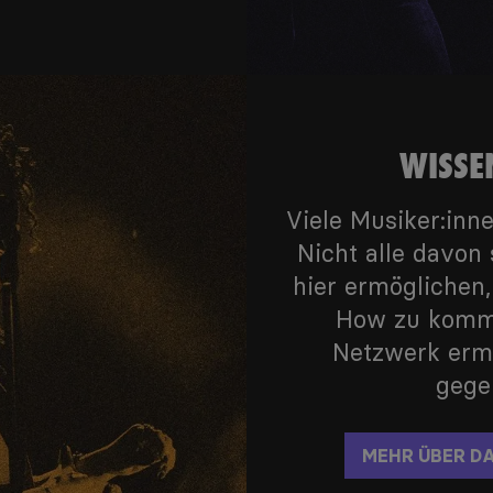
WISSE
Viele Musiker:inn
Nicht alle davon 
hier ermögliche
How zu komme
Netzwerk ermö
gegen
MEHR ÜBER D