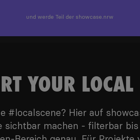
und werde Teil der showcase.nrw
RT YOUR LOCAL 
die #localscene? Hier auf showc
le sichtbar machen - filterbar bis
len-Bereich genau. Für Projekte 