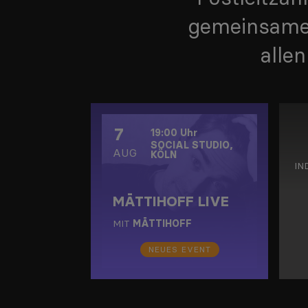
gemeinsame 
alle
7
19:00
Uhr
SOCIAL STUDIO
,
AUG
KÖLN
IN
MĀTTIHOFF LIVE
MIT
MĀTTIHOFF
NEUES EVENT