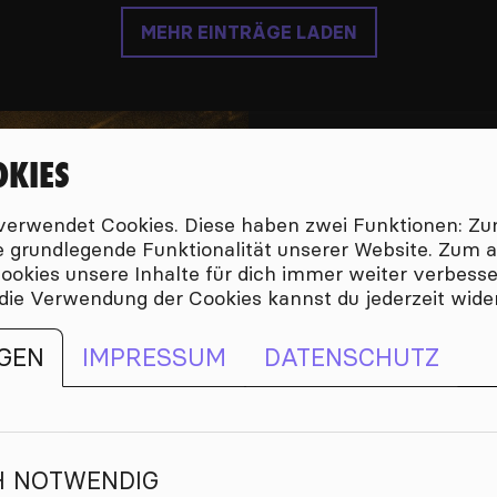
MEHR EINTRÄGE LADEN
OKIES
PO
erwendet Cookies. Diese haben zwei Funktionen: Zum
die grundlegende Funktionalität unserer Website. Zum
Wir sind viele in
 Cookies unsere Inhalte für dich immer weiter verbess
 die Verwendung der Cookies kannst du jederzeit wide
Pop ist nur der Ob
zwischen Folk 
GEN
IMPRESSUM
DATENSCHUTZ
Electro, Großsta
schafft die
H NOTWENDIG
JETZT MU