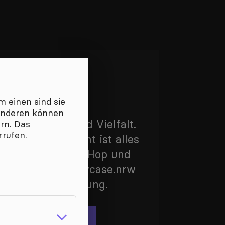
P AUS NRW
 einen sind sie
 anderen können
 NRW und wir sind Vielfalt.
ern. Das
rrufen.
erbegriff, gemeint ist alles
und Hardcore, HipHop und
dt und Land. showcase.nrw
 kürzeste Verbindung.
SIK SUCHEN & FINDEN