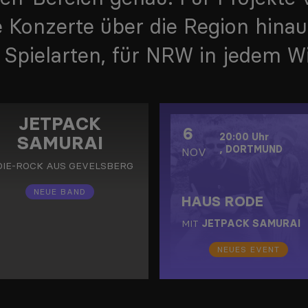
Konzerte über die Region hinaus
n Spielarten, für NRW in jedem Wi
JETPACK
6
20:00
Uhr
SAMURAI
,
DORTMUND
NOV
DIE-ROCK
AUS
GEVELSBERG
NEUE BAND
HAUS RODE
MIT
JETPACK SAMURAI
NEUES EVENT