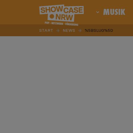
Support your local scene | showcase.nrw
MUSIK
START
NEWS
%5BSLUG%5D