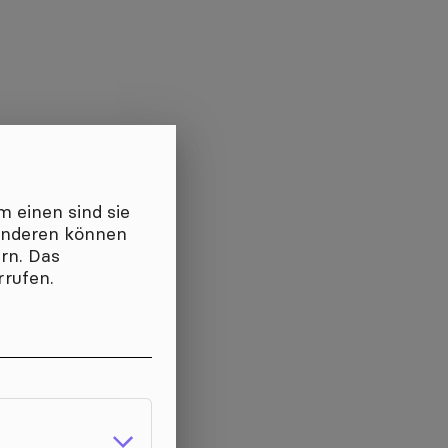
 einen sind sie
 anderen können
ern. Das
rrufen.