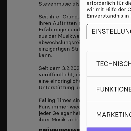
erforderlich für 
Stevenmusic als Frontmann und Säng
wir mit Hilfe der
Einverständnis in
Seit ihrer Gründung im Jahr 2022 konz
ihren Auftritten auf eigene Songs, die
Erfahrungen und Emotionen inspiriert
EINSTELLUN
aus der Musikwelt von Alt bis Neu fin
abwechslungsreichen Repertoire wied
einzigartigen Stil entwickelt, der ihr
kann.
TECHNISC
Seit dem 3.2.2023 hat die Band ihr Deb
veröffentlicht, die bereits viel Aufme
eine eindringliche Hymne über die B
Unterstützung und zeigt das Talent un
FUNKTION
Falling Times sind hochmotivierte Mus
Fans immer wieder aufs Neue begeiste
jeder Gelegenheit aufzutreten und fre
MARKETIN
ihrer Musik zu berühren.
GRÜNDUNGSJAHR