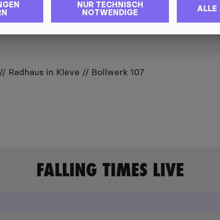
NGEN
NUR TECHNISCH
ALLE
RN
NOTWENDIGE
/ Radhaus in Kleve // Bollwerk 107
FALLING TIMES
LIVE