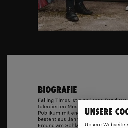
BIOGRAFIE
Falling Times ist eine junge Band au
talentierten Musikern, die sich zus
UNSERE CO
Publikum mit energiegeladenen Auftri
besteht aus Jannik Roeloffs am Bass, 
Unsere Webseite v
Freund am Schlagzeug und Tim Gertz