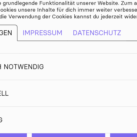
die grundlegende Funktionalität unserer Website. Zum
er agiert.
 Cookies unsere Inhalte für dich immer weiter verbess
BESETZU
 die Verwendung der Cookies kannst du jederzeit wide
entrieren sich Falling Times bei
 von ihren tiefgreifenden
 sind. Doch auch All-Time-Klassiker
GEN
IMPRESSUM
DATENSCHUTZ
den sich in ihrem
fall
er. Die Bandmitglieder haben einen
e Zuhörer mitreißen und begeistern
LINKS
H NOTWENDIG
ut Single "I'll be there"
rksamkeit erregt hat. Der Song ist
edeutung von Freundschaft und
d die Kreativität der Band.
ELL
iker, die hart arbeiten und ihre
rn möchten. Sie sind bereit, bei
DOWNLO
uen sich darauf, die Zuschauer mit
G