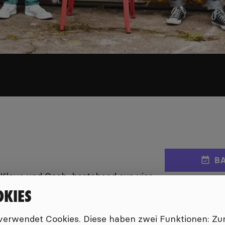
BA
s Kleve und Goch, bestehend aus vier
ammengefunden haben, um ihr
FRE
OKIES
tten zu begeistern. Die Band
Felix Roeloffs an der Gitarre, Luca
erwendet Cookies. Diese haben zwei Funktionen: Zum
en, der unter dem Künstlernamen