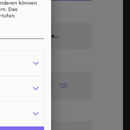
 anderen können
ern. Das
NG
rrufen.
ing.times1998@google
...
ADS