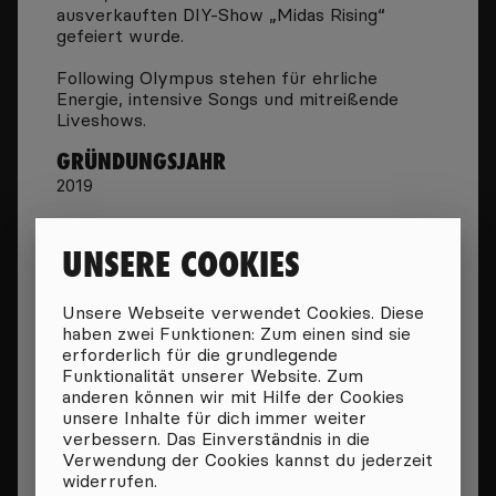
ausverkauften DIY-Show „Midas Rising“
gefeiert wurde.
Following Olympus stehen für ehrliche
Energie, intensive Songs und mitreißende
Liveshows.
GRÜNDUNGSJAHR
2019
DURCHSCHNITTLICHER JAHRGANG
1995
UNSERE COOKIES
BESTER GIG BISHER
Unsere Webseite verwendet Cookies. Diese
Einer der besten Gigs, die wir je hatten, war
haben zwei Funktionen: Zum einen sind sie
Midas Rising. Wir haben ihn zusammen mit
erforderlich für die grundlegende
unseren Freunden organisiert, es war
Funktionalität unserer Website. Zum
ausverkauft und das Publikum ließ sich
anderen können wir mit Hilfe der Cookies
großartig mitreißen – geiles Gefühl.
unsere Inhalte für dich immer weiter
LIEBLINGS LOCATION
verbessern. Das Einverständnis in die
Verwendung der Cookies kannst du jederzeit
Rock Cafe Q, Rotunde
widerrufen.