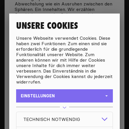
Abwechslung wie ein Ausruhen zwischen den
Sphären. Ein Innehalten. Wir erzählen
Geschichten von der Schwere und der
Leichtigkeit des Seins.
UNSERE COOKIES
GRÜNDUNGSJAHR
2004
Unsere Webseite verwendet Cookies. Diese
haben zwei Funktionen: Zum einen sind sie
DURCHSCHNITTLICHER JAHRGANG
erforderlich für die grundlegende
1995
Funktionalität unserer Website. Zum
anderen können wir mit Hilfe der Cookies
unsere Inhalte für dich immer weiter
verbessern. Das Einverständnis in die
FÜR KONZERT ANFRAGEN
Verwendung der Cookies kannst du jederzeit
widerrufen.
FREUNDSCHAFTSANFRAGE
EINSTELLUNGEN
NACHRICHT SCHREIBEN
TECHNISCH NOTWENDIG
SONGS