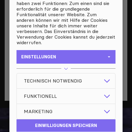
haben zwei Funktionen: Zum einen sind sie
erforderlich für die grundlegende
FOR HEADS DOWN
Funktionalität unserer Website. Zum
STILL
anderen können wir mit Hilfe der Cookies
AUS
FREUDENBERG
unsere Inhalte für dich immer weiter
verbessern. Das Einverständnis in die
FOR HEADS DOWN
Verwendung der Cookies kannst du jederzeit
IN THIS CASE
widerrufen.
AUS
FREUDENBERG
FOR HEADS DOWN
EINSTELLUNGEN
STUCK IN REVERSE
AUS
FREUDENBERG
FOR HEADS DOWN
TECHNISCH NOTWENDIG
STORM WARNING
AUS
FREUDENBERG
FUNKTIONELL
MARKETING
EINWILLIGUNGEN SPEICHERN